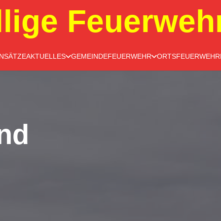
llige Feuerweh
INSÄTZE
AKTUELLES
GEMEINDEFEUERWEHR
ORTSFEUERWEHR
nd