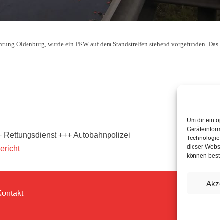
chtung Oldenburg, wurde ein PKW auf dem Standstreifen stehend vorgefunden. Das
Um dir ein o
Geräteinfor
+ Rettungsdienst +++ Autobahnpolizei
Technologien
dieser Websi
ericht
können best
Akz
Kontakt
© 202