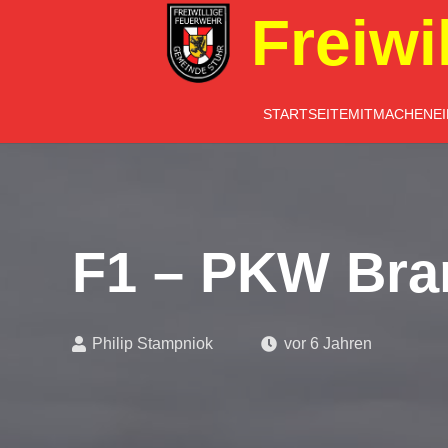
Freiwi
STARTSEITE
MITMACHEN
E
F1 – PKW Bra
Philip Stampniok
vor 6 Jahren