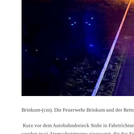
Brinkum-(cm). Die Feuerwehr Brinkum und der Rett
Kurz vor dem Autobahndreieck Stuhr in Fahrtrichtu
wurden zwei Atemschutztrupps eingesetzt, die das Fe