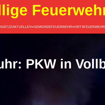
llige Feuerweh
INSÄTZE
AKTUELLES
GEMEINDEFEUERWEHR
ORTSFEUERWEHR
uhr: PKW in Voll