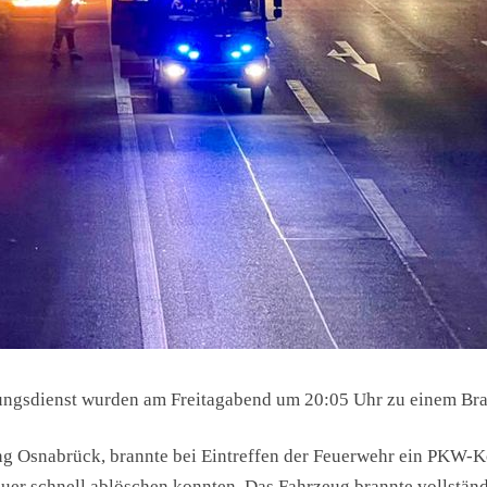
ungsdienst wurden am Freitagabend
um 20:05 Uhr
zu einem Bra
ng Osnabrück, brannte bei Eintreffen der Feuerwehr ein PKW-
uer schnell ablöschen konnten. Das Fahrzeug brannte vollständ