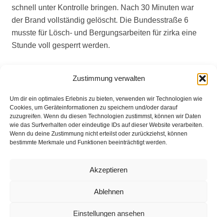
schnell unter Kontrolle bringen. Nach 30 Minuten war
der Brand vollständig gelöscht. Die Bundesstraße 6
musste für Lösch- und Bergungsarbeiten für zirka eine
Stunde voll gesperrt werden.
Zustimmung verwalten
Eingesetzte Kräfte: Feuerwehr Brinkum +++ Polizei +++
Rettungsdienst
Um dir ein optimales Erlebnis zu bieten, verwenden wir Technologien wie
Cookies, um Geräteinformationen zu speichern und/oder darauf
zuzugreifen. Wenn du diesen Technologien zustimmst, können wir Daten
wie das Surfverhalten oder eindeutige IDs auf dieser Website verarbeiten.
Weitere Informationen über diesen Einsatz im
Wenn du deine Zustimmung nicht erteilst oder zurückziehst, können
bestimmte Merkmale und Funktionen beeinträchtigt werden.
Detailbericht
Akzeptieren
Impressum
Ablehnen
Datenschutz
Einstellungen ansehen