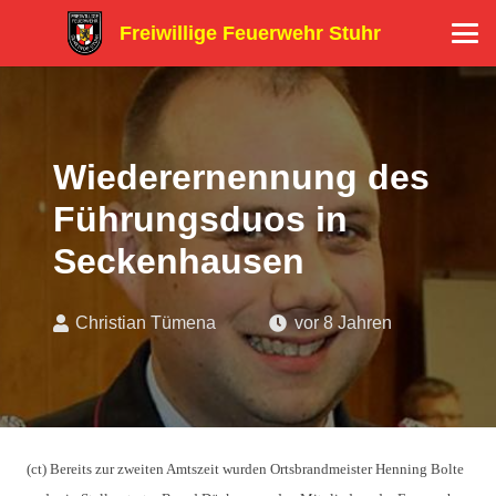
Freiwillige Feuerwehr Stuhr
Wiederernennung des
Führungsduos in
Seckenhausen
Christian Tümena
vor 8 Jahren
(ct) Bereits zur zweiten Amtszeit wurden Ortsbrandmeister Henning Bolte