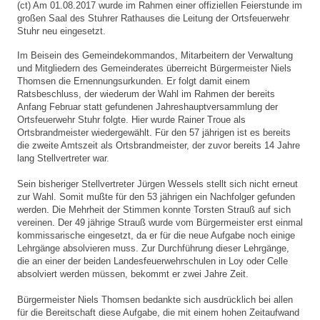
(ct) Am 01.08.2017 wurde im Rahmen einer offiziellen Feierstunde im
großen Saal des Stuhrer Rathauses die Leitung der Ortsfeuerwehr
Stuhr neu eingesetzt.
Im Beisein des Gemeindekommandos, Mitarbeitern der Verwaltung
und Mitgliedern des Gemeinderates überreicht Bürgermeister Niels
Thomsen die Ernennungsurkunden. Er folgt damit einem
Ratsbeschluss, der wiederum der Wahl im Rahmen der bereits
Anfang Februar statt gefundenen Jahreshauptversammlung der
Ortsfeuerwehr Stuhr folgte. Hier wurde Rainer Troue als
Ortsbrandmeister wiedergewählt. Für den 57 jährigen ist es bereits
die zweite Amtszeit als Ortsbrandmeister, der zuvor bereits 14 Jahre
lang Stellvertreter war.
Sein bisheriger Stellvertreter Jürgen Wessels stellt sich nicht erneut
zur Wahl. Somit mußte für den 53 jährigen ein Nachfolger gefunden
werden. Die Mehrheit der Stimmen konnte Torsten Strauß auf sich
vereinen. Der 49 jährige Strauß wurde vom Bürgermeister erst einmal
kommissarische eingesetzt, da er für die neue Aufgabe noch einige
Lehrgänge absolvieren muss. Zur Durchführung dieser Lehrgänge,
die an einer der beiden Landesfeuerwehrschulen in Loy oder Celle
absolviert werden müssen, bekommt er zwei Jahre Zeit.
Bürgermeister Niels Thomsen bedankte sich ausdrücklich bei allen
für die Bereitschaft diese Aufgabe, die mit einem hohen Zeitaufwand