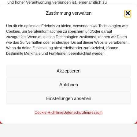
und hoher Verantwortung verbunden ist, ehrenamtlich zu
übernehmen.
Zustimmung verwalten
Zur Verabschiedung aus der Aufgabe (nicht der Feuerwehr) hatten
sich die Einsatzkräfte der Ortsfeuerwehr Stuhr für Jürgen Wessels
Um dir ein optimales Erlebnis zu bieten, verwenden wir Technologien wie
am Ausgang des Rathauses zu einem Spalier aufgestellt. Hier
Cookies, um Geräteinformationen zu speichern und/oder darauf
dankte auch Rainer Troue seinem bisherigen Stellvertreter für die
zuzugreifen. Wenn du diesen Technologien zustimmst, können wir Daten
geleistete Arbeit und die gute Zusammenarbeit.
wie das Surfverhalten oder eindeutige IDs auf dieser Website verarbeiten.
Wenn du deine Zustimmung nicht erteilst oder zurückziehst, können
{gallery}Stuhr/Ernennung2017{/gallery}
bestimmte Merkmale und Funktionen beeinträchtigt werden.
Akzeptieren
Impressum
Ablehnen
Datenschutz
Einstellungen ansehen
Kontakt
Cookie-Richtlinie
Datenschutz
Impressum
© 2025 Freiwillige Feuerwehr Stuhr
Anmelden