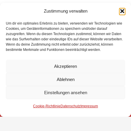
Zustimmung verwalten
Eingesetzte Kräfte: Feuerwehr Brinkum +++ Feuerwehr
Fahrenhorst +++ Feuerwehr Groß Mackenstedt +++
Um dir ein optimales Erlebnis zu bieten, verwenden wir Technologien wie
Feuerwehr Heiligenrode +++ Feuerwehr Seckenhausen
Cookies, um Geräteinformationen zu speichern und/oder darauf
zuzugreifen. Wenn du diesen Technologien zustimmst, können wir Daten
+++ Polizei +++ Feuerwehr Ristedt
wie das Surfverhalten oder eindeutige IDs auf dieser Website verarbeiten.
Wenn du deine Zustimmung nicht erteilst oder zurückziehst, können
bestimmte Merkmale und Funktionen beeinträchtigt werden.
Weitere Informationen über diesen Einsatz im
Detailbericht
Akzeptieren
Ablehnen
Impressum
Einstellungen ansehen
Datenschutz
Cookie-Richtlinie
Datenschutz
Impressum
Kontakt
© 2025 Freiwillige Feuerwehr Stuhr