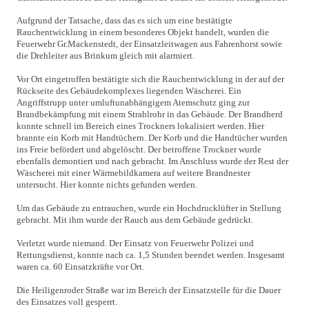
Aufgrund der Tatsache, dass das es sich um eine bestätigte
Rauchentwicklung in einem besonderes Objekt handelt, wurden die
Feuerwehr Gr.Mackenstedt, der Einsatzleitwagen aus Fahrenhorst sowie
die Drehleiter aus Brinkum gleich mit alarmiert.
Vor Ort eingetroffen bestätigte sich die Rauchentwicklung in der auf der
Rückseite des Gebäudekomplexes liegenden Wäscherei. Ein
Angriffstrupp unter umluftunabhängigem Atemschutz ging zur
Brandbekämpfung mit einem Strahlrohr in das Gebäude. Der Brandherd
konnte schnell im Bereich eines Trockners lokalisiert werden. Hier
brannte ein Korb mit Handtüchern. Der Korb und die Handtücher wurden
ins Freie befördert und abgelöscht. Der betroffene Trockner wurde
ebenfalls demontiert und nach gebracht. Im Anschluss wurde der Rest der
Wäscherei mit einer Wärmebildkamera auf weitere Brandnester
untersucht. Hier konnte nichts gefunden werden.
Um das Gebäude zu entrauchen, wurde ein Hochdrucklüfter in Stellung
gebracht. Mit ihm wurde der Rauch aus dem Gebäude gedrückt.
Verletzt wurde niemand. Der Einsatz von Feuerwehr Polizei und
Rettungsdienst, konnte nach ca. 1,5 Stunden beendet werden. Insgesamt
waren ca. 60 Einsatzkräfte vor Ort.
Die Heiligenroder Straße war im Bereich der Einsatzstelle für die Dauer
des Einsatzes voll gesperrt.