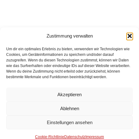
Zustimmung verwalten
Um dir ein optimales Erlebnis zu bieten, verwenden wir Technologien wie
Cookies, um Geräteinformationen zu speichern und/oder darauf
zuzugreifen. Wenn du diesen Technologien zustimmst, können wir Daten
Eingesetzte Kräfte: Feuerwehr Brinkum +++ Feuerwehr
wie das Surfverhalten oder eindeutige IDs auf dieser Website verarbeiten.
Fahrenhorst +++ Feuerwehr Groß Mackenstedt +++
Wenn du deine Zustimmung nicht erteilst oder zurückziehst, können
Feuerwehr Heiligenrode +++ Polizei +++ Rettungsdienst
bestimmte Merkmale und Funktionen beeinträchtigt werden.
Weitere Informationen über diesen Einsatz im
Detailbericht
Akzeptieren
Ablehnen
Impressum
Einstellungen ansehen
Datenschutz
Cookie-Richtlinie
Datenschutz
Impressum