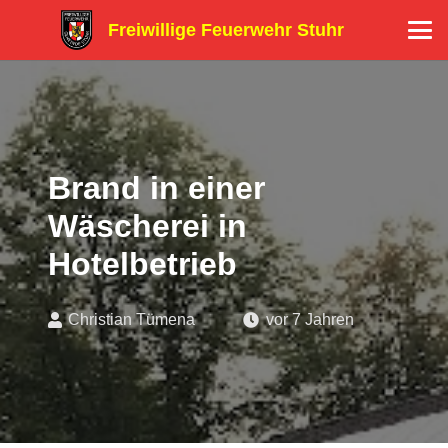
Freiwillige Feuerwehr Stuhr
Brand in einer
Wäscherei in
Hotelbetrieb
Christian Tümena
vor 7 Jahren