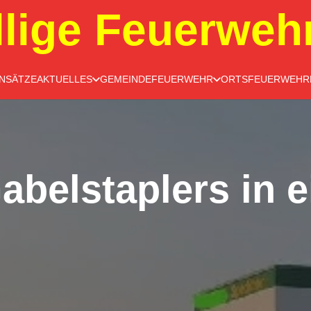
llige Feuerweh
INSÄTZE
AKTUELLES
GEMEINDEFEUERWEHR
ORTSFEUERWEHR
belstaplers in e