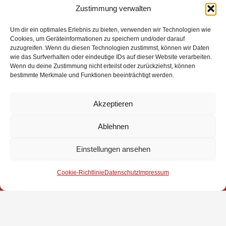
Zustimmung verwalten
Um dir ein optimales Erlebnis zu bieten, verwenden wir Technologien wie
Cookies, um Geräteinformationen zu speichern und/oder darauf
zuzugreifen. Wenn du diesen Technologien zustimmst, können wir Daten
wie das Surfverhalten oder eindeutige IDs auf dieser Website verarbeiten.
Wenn du deine Zustimmung nicht erteilst oder zurückziehst, können
bestimmte Merkmale und Funktionen beeinträchtigt werden.
Eingesetzte Kräfte: Feuerwehr Brinkum +++ Feuerwehr
Akzeptieren
Fahrenhorst +++ Feuerwehr Stuhr +++ Polizei +++
Rettungsdienst +++ SEG Nord
Ablehnen
Weitere Informationen über diesen Einsatz im
Einstellungen ansehen
Detailbericht
Cookie-Richtlinie
Datenschutz
Impressum
Impressum
Datenschutz