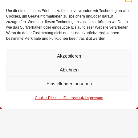
Nach einer kurzen Unterbrechung fand die Siegerehrung statt. Jede
Gruppe erhielt für ihre Teilnahme einen Beutel mit deftigem Inhalt
Um dir ein optimales Erlebnis zu bieten, verwenden wir Technologien wie
überreicht und die Ortsfeuerwehr Gödesdorf erhielt den begehrten
Cookies, um Geräteinformationen zu speichern und/oder darauf
Wanderpokal. Thomas Erdt bedankte sich im Anschluss noch bei
zuzugreifen. Wenn du diesen Technologien zustimmst, können wir Daten
Ausrichterteam sowie den Schiedsrichtern und beendete den 4. Brinkumer
wie das Surfverhalten oder eindeutige IDs auf dieser Website verarbeiten.
Kuppelcontest 2015 und lud zum gemütlichen Ausklingen ein.
Wenn du deine Zustimmung nicht erteilst oder zurückziehst, können
bestimmte Merkmale und Funktionen beeinträchtigt werden.
{gallery}Brinkum/aktuelles-und-
presse/2015/Kuppelcontest/siegerehrung{/gallery}
Akzeptieren
Ablehnen
Einstellungen ansehen
Impressum
Cookie-Richtlinie
Datenschutz
Impressum
Datenschutz
Kontakt
© 2025 Freiwillige Feuerwehr Stuhr