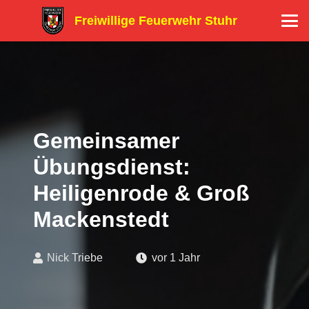
Freiwillige Feuerwehr Stuhr
Gemeinsamer
Übungsdienst:
Heiligenrode & Groß
Mackenstedt
Nick Triebe
vor 1 Jahr