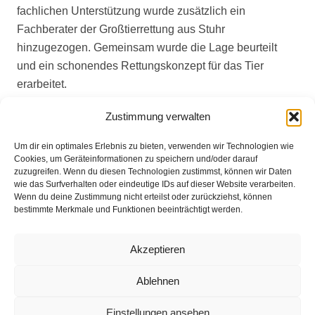
fachlichen Unterstützung wurde zusätzlich ein
Fachberater der Großtierrettung aus Stuhr
hinzugezogen. Gemeinsam wurde die Lage beurteilt
und ein schonendes Rettungskonzept für das Tier
erarbeitet.
Mit vereinten Kräften gelang es den Einsatzkräften
Zustimmung verwalten
schließlich, das Pferd aus seiner misslichen Lage zu
Um dir ein optimales Erlebnis zu bieten, verwenden wir Technologien wie
befreien. Nach der Rettung wurde das Pferd weiter
Cookies, um Geräteinformationen zu speichern und/oder darauf
betreut.
zuzugreifen. Wenn du diesen Technologien zustimmst, können wir Daten
wie das Surfverhalten oder eindeutige IDs auf dieser Website verarbeiten.
Wenn du deine Zustimmung nicht erteilst oder zurückziehst, können
bestimmte Merkmale und Funktionen beeinträchtigt werden.
Impressum
Akzeptieren
Datenschutz
Ablehnen
Kontakt
Einstellungen ansehen