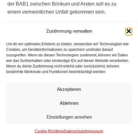
der BAB1 zwischen Brinkum und Arsten soll es zu
einem vermeintlichen Unfall gekommen sein.
Das HLF fuhr die Strecke bis nach Hemelingen ab und
Zustimmung verwalten
konnte keinen Unfall feststellen.
Um dir ein optimales Erlebnis zu bieten, verwenden wir Technologien wie
Der Einsatz konnte nach etwa 30 Minuten beendet
Cookies, um Geräteinformationen zu speichern und/oder darauf
werden.
zuzugreifen. Wenn du diesen Technologien zustimmst, können wir Daten
wie das Surfverhalten oder eindeutige IDs auf dieser Website verarbeiten.
Wenn du deine Zustimmung nicht erteilst oder zurückziehst, können
bestimmte Merkmale und Funktionen beeinträchtigt werden.
Impressum
Akzeptieren
Datenschutz
Ablehnen
Kontakt
Einstellungen ansehen
© 2025 Freiwillige Feuerwehr Stuhr
Anmelden
Cookie-Richtlinie
Datenschutz
Impressum