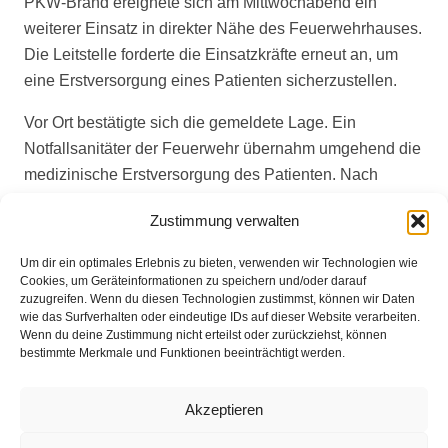
PKW-Brand ereignete sich am Mittwochabend ein
weiterer Einsatz in direkter Nähe des Feuerwehrhauses.
Die Leitstelle forderte die Einsatzkräfte erneut an, um
eine Erstversorgung eines Patienten sicherzustellen.
Vor Ort bestätigte sich die gemeldete Lage. Ein
Notfallsanitäter der Feuerwehr übernahm umgehend die
medizinische Erstversorgung des Patienten. Nach
kurzer Zeit traf der Rettungsdienst ein, an den der
Zustimmung verwalten
Patient zur weiteren Behandlung übergeben wurde.
Um dir ein optimales Erlebnis zu bieten, verwenden wir Technologien wie
Der Einsatz für die Feuerwehr konnte nach etwa 20
Cookies, um Geräteinformationen zu speichern und/oder darauf
Minuten beendet werden.
zuzugreifen. Wenn du diesen Technologien zustimmst, können wir Daten
wie das Surfverhalten oder eindeutige IDs auf dieser Website verarbeiten.
Wenn du deine Zustimmung nicht erteilst oder zurückziehst, können
bestimmte Merkmale und Funktionen beeinträchtigt werden.
Impressum
Akzeptieren
Datenschutz