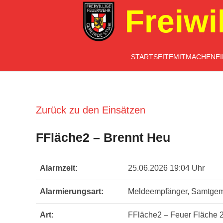
Freiwi
STARTSEITE
MITMACHEN
E
Zurück zu den Einsätzen
FFläche2 – Brennt Heu
Alarmzeit:
25.06.2026 19:04 Uhr
Alarmierungsart:
Meldeempfänger, Samtge
Art:
FFläche2 – Feuer Fläche 