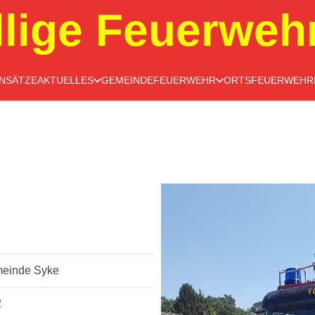
llige Feuerweh
INSÄTZE
AKTUELLES
GEMEINDEFEUERWEHR
ORTSFEUERWEHR
meinde Syke
2