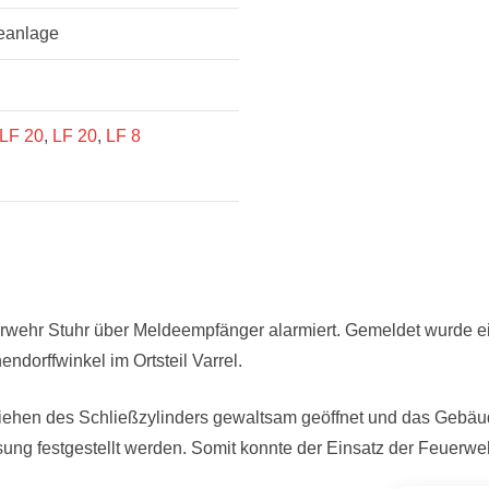
eanlage
LF 20
,
LF 20
,
LF 8
rwehr Stuhr über Meldeempfänger alarmiert. Gemeldet wurde 
ndorffwinkel im Ortsteil Varrel.
iehen des Schließzylinders gewaltsam geöffnet und das Gebäud
ösung festgestellt werden. Somit konnte der Einsatz der Feuerw