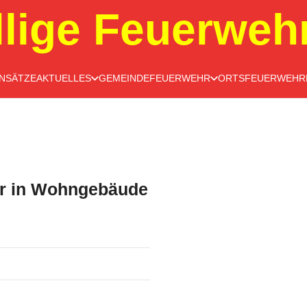
llige Feuerweh
INSÄTZE
AKTUELLES
GEMEINDEFEUERWEHR
ORTSFEUERWEHR
r in Wohngebäude