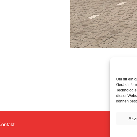
Um dir ein o
Geräteinfor
Technologien
dieser Websi
können best
Akz
Kontakt
© 202