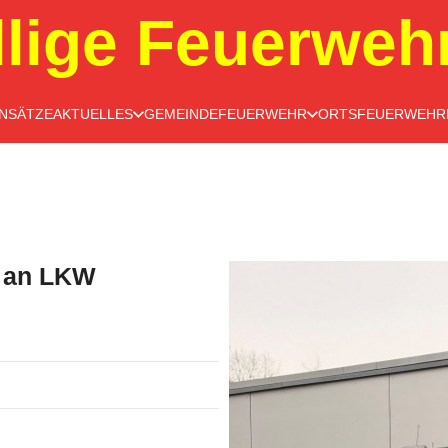
llige Feuerweh
INSÄTZE
AKTUELLES
GEMEINDEFEUERWEHR
ORTSFEUERWEHR
g an LKW