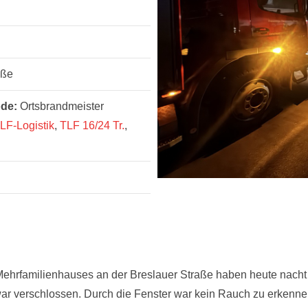
aße
ode:
Ortsbrandmeister
LF-Logistik
,
TLF 16/24 Tr.
,
ehrfamilienhauses an der Breslauer Straße haben heute nacht 
ar verschlossen. Durch die Fenster war kein Rauch zu erkennen