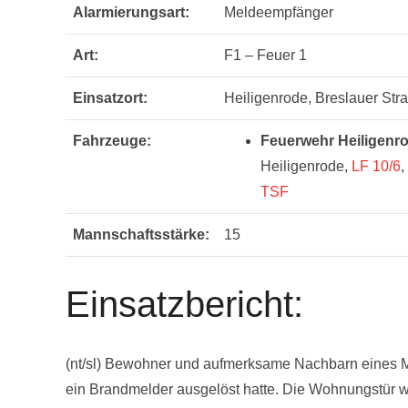
Alarmierungsart:
Meldeempfänger
Art:
F1 – Feuer 1
Einsatzort:
Heiligenrode, Breslauer Str
Fahrzeuge:
Feuerwehr Heiligenr
Heiligenrode,
LF 10/6
,
TSF
Mannschaftsstärke:
15
Einsatzbericht:
(nt/sl) Bewohner und aufmerksame Nachbarn eines M
ein Brandmelder ausgelöst hatte. Die Wohnungstür w