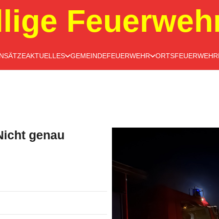
llige Feuerweh
INSÄTZE
AKTUELLES
GEMEINDEFEUERWEHR
ORTSFEUERWEHR
Nicht genau