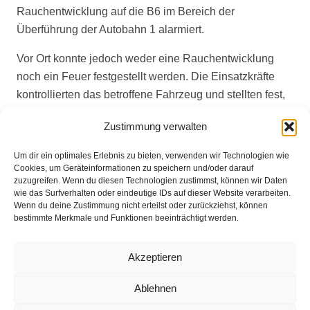
Rauchentwicklung auf die B6 im Bereich der
Überführung der Autobahn 1 alarmiert.
Vor Ort konnte jedoch weder eine Rauchentwicklung
noch ein Feuer festgestellt werden. Die Einsatzkräfte
kontrollierten das betroffene Fahrzeug und stellten fest,
dass ein technischer Defekt ursächlich für die gemeldete
Zustimmung verwalten
Rauchentwicklung gewesen war.
Um dir ein optimales Erlebnis zu bieten, verwenden wir Technologien wie
Der Einsatz konnte nach einer halben Stunde beendet
Cookies, um Geräteinformationen zu speichern und/oder darauf
werden.
zuzugreifen. Wenn du diesen Technologien zustimmst, können wir Daten
wie das Surfverhalten oder eindeutige IDs auf dieser Website verarbeiten.
Wenn du deine Zustimmung nicht erteilst oder zurückziehst, können
bestimmte Merkmale und Funktionen beeinträchtigt werden.
Impressum
Akzeptieren
Datenschutz
Ablehnen
Kontakt