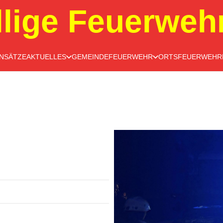
llige Feuerweh
INSÄTZE
AKTUELLES
GEMEINDEFEUERWEHR
ORTSFEUERWEHR