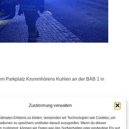
em Parkplatz Krummhörens Kuhlen an der BAB 1 in
t worden. Die Feuerwehr führte daraufhin
Zustimmung verwalten
er Wärmebildkamera.
ptimales Erlebnis zu bieten, verwenden wir Technologien wie Cookies, um
mationen zu speichern und/oder darauf zuzugreifen. Wenn du diesen
 zustimmst, können wir Daten wie das Surfverhalten oder eindeutige IDs auf