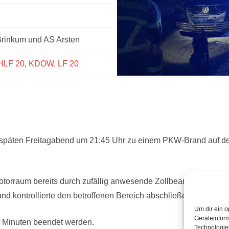
rinkum und AS Arsten
HLF 20
,
KDOW
,
LF 20
 späten Freitagabend um 21:45 Uhr zu einem PKW-Brand auf d
Motorraum bereits durch zufällig anwesende Zollbeamte gelösch
nd kontrollierte den betroffenen Bereich abschließend mit ein
Um dir ein o
Geräteinfor
30 Minuten beendet werden.
Technologien