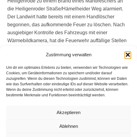
Heiligenrode zu einem Brand eines Mähdreschers an
die Heiligenroder Straße/Hämelheider Weg alarmiert.
Der Landwirt hatte bereits mit einem Handlöscher
begonnen, das aufkommende Feuer zu löschen. Nach
ausgiebiger Kontrolle des Fahrzeugs mit einer
Wärmebildkamera, hat die Feuerwehr auffällige Stellen
mithilfe einer Handdruckspritze und der Schnellangriff-
Zustimmung verwalten
Spindel vom Tanklöschfahrzeug gelöscht und die
Wärmeentwicklung stetig kontrolliert.
Um dir ein optimales Erlebnis zu bieten, verwenden wir Technologien wie
Cookies, um Geräteinformationen zu speichern und/oder darauf
Der Einsatz konnte nach gut 01:40h beendet werden.
zuzugreifen. Wenn du diesen Technologien zustimmst, können wir Daten
wie das Surfverhalten oder eindeutige IDs auf dieser Website verarbeiten.
Wenn du deine Zustimmung nicht erteilst oder zurückziehst, können
bestimmte Merkmale und Funktionen beeinträchtigt werden.
Impressum
Akzeptieren
Datenschutz
Ablehnen
Kontakt