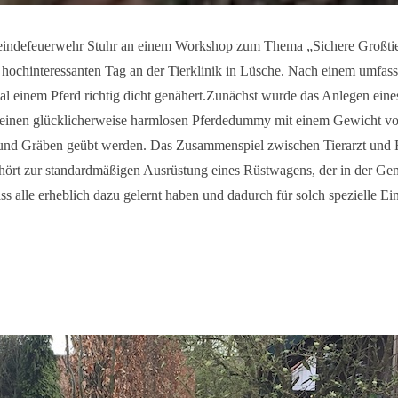
eindefeuerwehr Stuhr an
einem Workshop zum Thema „Sichere Großtier
 hochinteressanten Tag an der Tierklinik in Lüsche. Nach einem umfasse
Mal einem Pferd
richtig dicht genähert.Zunächst wurde das Anlegen eine
m einen glücklicherweise harmlosen Pferdedummy mit einem Gewicht von
nd Gräben geübt werden. Das Zusammenspiel zwischen Tierarzt und Re
ehört zur standardmäßigen Ausrüstung eines Rüstwagens, der in der Ge
ass alle erheblich dazu gelernt haben und dadurch für solch spezielle Ei