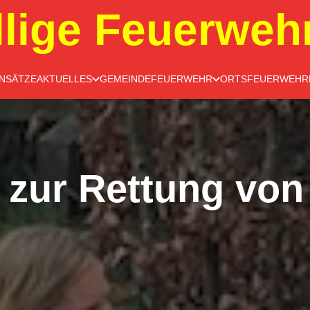
llige Feuerweh
INSÄTZE
AKTUELLES
GEMEINDEFEUERWEHR
ORTSFEUERWEHR
 zur Rettung von