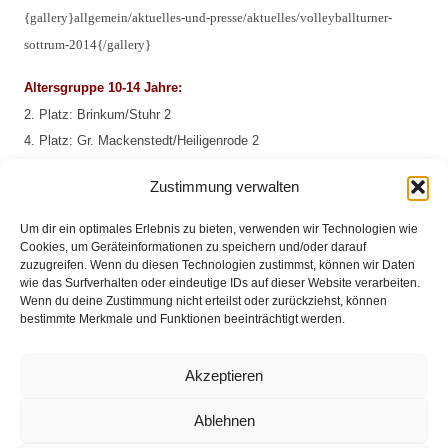
{gallery}allgemein/aktuelles-und-presse/aktuelles/volleyballturner-
sottrum-2014{/gallery}
Altersgruppe 10-14 Jahre:
2. Platz: Brinkum/Stuhr 2
4. Platz: Gr. Mackenstedt/Heiligenrode 2
7. Platz: Fahrenhorst/Seckenhausen 2
Zustimmung verwalten
Um dir ein optimales Erlebnis zu bieten, verwenden wir Technologien wie
Cookies, um Geräteinformationen zu speichern und/oder darauf
Altersgruppe 15-18 Jahre:
zuzugreifen. Wenn du diesen Technologien zustimmst, können wir Daten
1. Platz: Fahrenhorst/Seckenhausen 1
wie das Surfverhalten oder eindeutige IDs auf dieser Website verarbeiten.
2. Platz: Gr. Mackenstedt/Heiligenrode 1
Wenn du deine Zustimmung nicht erteilst oder zurückziehst, können
bestimmte Merkmale und Funktionen beeinträchtigt werden.
5. Platz: Brinkum/Stuhr 1
Akzeptieren
Impressum
Ablehnen