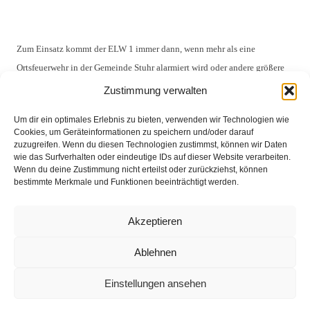
Zum Einsatz kommt der ELW 1 immer dann, wenn mehr als eine
Ortsfeuerwehr in der Gemeinde Stuhr alarmiert wird oder andere größere
Einsätze anstehen. Er dient dem Einsatzleiter als Kommunikationseinheit,
Zustimmung verwalten
dessen Besatzung auch eine Übersicht über die Einsatzlage erstellt und
Um dir ein optimales Erlebnis zu bieten, verwenden wir Technologien wie
immer auf aktuelle Stand gehalten wird.
Cookies, um Geräteinformationen zu speichern und/oder darauf
zuzugreifen. Wenn du diesen Technologien zustimmst, können wir Daten
{gallery}Fahrenhorst/aktuelles-presse/2015/uebergabe-ELW1{/gallery}
wie das Surfverhalten oder eindeutige IDs auf dieser Website verarbeiten.
Wenn du deine Zustimmung nicht erteilst oder zurückziehst, können
bestimmte Merkmale und Funktionen beeinträchtigt werden.
Akzeptieren
Impressum
Ablehnen
Datenschutz
Einstellungen ansehen
Kontakt