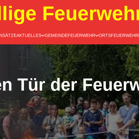
llige Feuerweh
INSÄTZE
AKTUELLES
GEMEINDEFEUERWEHR
ORTSFEUERWEHR
en Tür der Feuer