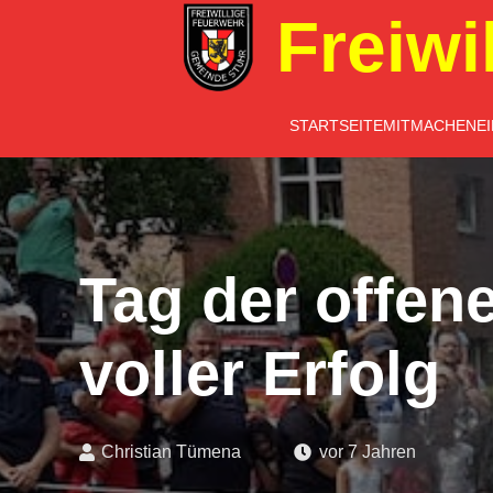
Freiwi
STARTSEITE
MITMACHEN
E
Tag der offen
voller Erfolg
Christian Tümena
vor 7 Jahren