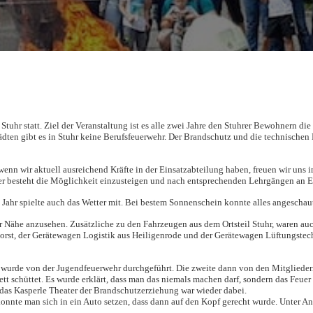
Stuhr statt. Ziel der Veranstaltung ist es alle zwei Jahre den Stuhrer Bewohnern die
ten gibt es in Stuhr keine Berufsfeuerwehr. Der Brandschutz und die technischen H
enn wir aktuell ausreichend Kräfte in der Einsatzabteilung haben, freuen wir uns 
iger besteht die Möglichkeit einzusteigen und nach entsprechenden Lehrgängen an 
Jahr spielte auch das Wetter mit. Bei bestem Sonnenschein konnte alles angeschaut
er Nähe anzusehen. Zusätzliche zu den Fahrzeugen aus dem Ortsteil Stuhr, waren au
orst, der Gerätewagen Logistik aus Heiligenrode und der Gerätewagen Lüftungste
e wurde von der Jugendfeuerwehr durchgeführt. Die zweite dann von den Mitglieder
ett schüttet. Es wurde erklärt, dass man das niemals machen darf, sondern das Feue
das Kasperle Theater der Brandschutzerziehung war wieder dabei.
konnte man sich in ein Auto setzen, dass dann auf den Kopf gerecht wurde. Unter A