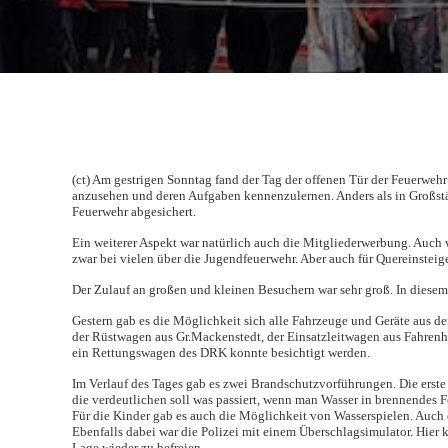
(ct) Am gestrigen Sonntag fand der Tag der offenen Tür der Feuerwehr 
anzusehen und deren Aufgaben kennenzulernen. Anders als in Großstäd
Feuerwehr abgesichert.
Ein weiterer Aspekt war natürlich auch die Mitgliederwerbung. Auch w
zwar bei vielen über die Jugendfeuerwehr. Aber auch für Quereinste
Der Zulauf an großen und kleinen Besuchern war sehr groß. In diesem 
Gestern gab es die Möglichkeit sich alle Fahrzeuge und Geräte aus d
der Rüstwagen aus Gr.Mackenstedt, der Einsatzleitwagen aus Fahrenh
ein Rettungswagen des DRK konnte besichtigt werden.
Im Verlauf des Tages gab es zwei Brandschutzvorführungen. Die erst
die verdeutlichen soll was passiert, wenn man Wasser in brennendes F
Für die Kinder gab es auch die Möglichkeit von Wasserspielen. Auch 
Ebenfalls dabei war die Polizei mit einem Überschlagsimulator. Hier 
Lage wieder zu befreien.