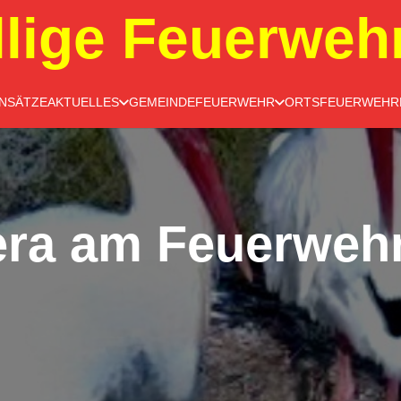
llige Feuerweh
INSÄTZE
AKTUELLES
GEMEINDEFEUERWEHR
ORTSFEUERWEHR
ra am Feuerweh