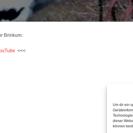
r Brinkum:
YouTube
<<<
Um dir ein o
Geräteinfor
Technologien
dieser Websi
können best