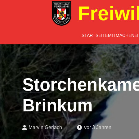
Freiwi
STARTSEITE
MITMACHEN
E
Storchenkame
Brinkum
Marvin Gerlach
vor 3 Jahren