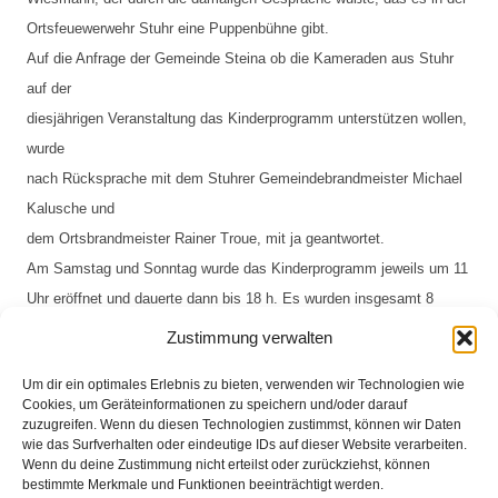
Ortsfeuewerwehr Stuhr eine Puppenbühne gibt.
Auf die Anfrage der Gemeinde Steina ob die Kameraden aus Stuhr 
auf der
diesjährigen Veranstaltung das Kinderprogramm unterstützen wollen, 
wurde
nach Rücksprache mit dem Stuhrer Gemeindebrandmeister Michael 
Kalusche und
dem Ortsbrandmeister Rainer Troue, mit ja geantwortet.
Am Samstag und Sonntag wurde das Kinderprogramm jeweils um 11
Uhr eröffnet und dauerte dann bis 18 h. Es wurden insgesamt 8 
Vorführungen
Zustimmung verwalten
gezeigt.
Um dir ein optimales Erlebnis zu bieten, verwenden wir Technologien wie
Die Resonanz der Kinder und Erwachsenen aus dem gesamten 
Cookies, um Geräteinformationen zu speichern und/oder darauf
Bundesgebiet war
zuzugreifen. Wenn du diesen Technologien zustimmst, können wir Daten
wie das Surfverhalten oder eindeutige IDs auf dieser Website verarbeiten.
riesengroß. Auch die Organisatoren der Veranstaltung waren von der 
Wenn du deine Zustimmung nicht erteilst oder zurückziehst, können
Idee und
bestimmte Merkmale und Funktionen beeinträchtigt werden.