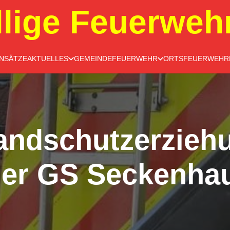
llige Feuerweh
INSÄTZE
AKTUELLES
GEMEINDEFEUERWEHR
ORTSFEUERWEHR
andschutzerziehu
der GS Seckenha