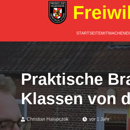
Freiwi
STARTSEITE
MITMACHEN
E
Praktische Br
Klassen von 
Christian Halupczok
vor 1 Jahr