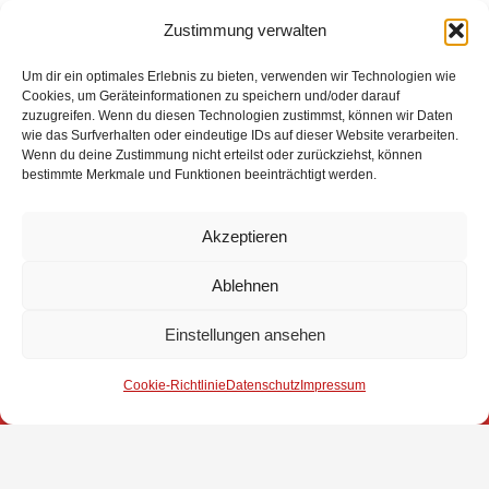
Mühlenwiese fanden Vorführungen zum Thema Fettbrand und Spraydosen
Zustimmung verwalten
statt, was die Zuschauer doch sehr zum Staunen brachte. Die
Jugendfeuerwehr kümmerte sich derweil mit drei Stationen um die Kinder.
Um dir ein optimales Erlebnis zu bieten, verwenden wir Technologien wie
Cookies, um Geräteinformationen zu speichern und/oder darauf
Im Mühlenanbau stellte die Ortsfeuerwehr ihre historische
zuzugreifen. Wenn du diesen Technologien zustimmst, können wir Daten
wie das Surfverhalten oder eindeutige IDs auf dieser Website verarbeiten.
Handdruckspritze vor, die von den Feuerwehrmitgliedern seit ca. drei
Wenn du deine Zustimmung nicht erteilst oder zurückziehst, können
Jahren restauriert wird. Außerdem konnten Schautafeln mit Bildern von
bestimmte Merkmale und Funktionen beeinträchtigt werden.
diversen Einsätzen der letzten Jahre angesehen werden.
Akzeptieren
Abschließend kann man sagen, dass es ein richtig toller Tag war!
Ablehnen
Einstellungen ansehen
Impressum
Cookie-Richtlinie
Datenschutz
Impressum
Datenschutz
Kontakt