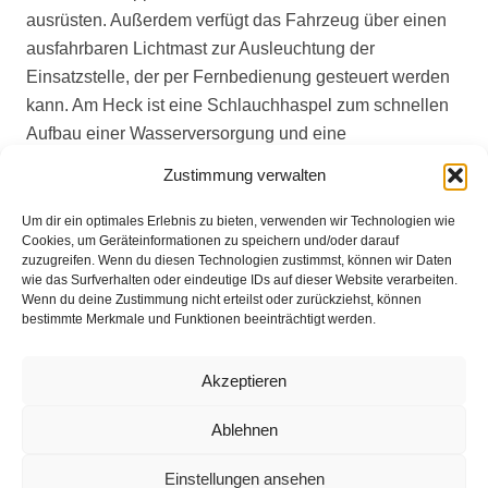
ausrüsten. Außerdem verfügt das Fahrzeug über einen
ausfahrbaren Lichtmast zur Ausleuchtung der
Einsatzstelle, der per Fernbedienung gesteuert werden
kann. Am Heck ist eine Schlauchhaspel zum schnellen
Aufbau einer Wasserversorgung und eine
Verkehrssicherungshaspel zum schnellen Aufbau der
Zustimmung verwalten
Absicherung an einer Einsatzstelle angehängt. Das
Fahrzeug ist zum Zeitpunkt der Übergabe bereits zu 71
Um dir ein optimales Erlebnis zu bieten, verwenden wir Technologien wie
Cookies, um Geräteinformationen zu speichern und/oder darauf
Einsätzen ausgerückt.
zuzugreifen. Wenn du diesen Technologien zustimmst, können wir Daten
wie das Surfverhalten oder eindeutige IDs auf dieser Website verarbeiten.
Wenn du deine Zustimmung nicht erteilst oder zurückziehst, können
bestimmte Merkmale und Funktionen beeinträchtigt werden.
Bilder des neuen LF20 unter:
https://feuerwehr-
stuhr.de/cms/index.php/fahrzeuge-ortsfeuerwehr-
Akzeptieren
brinkum/lf20bri
Ablehnen
Einstellungen ansehen