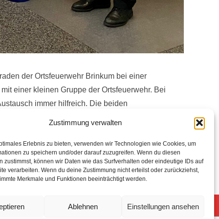
eraden der Ortsfeuerwehr Brinkum bei einer
 mit einer kleinen Gruppe der Ortsfeuerwehr. Bei
 Austausch immer hilfreich. Die beiden
iedenen Abläufe. Die Kameraden konnten somit einen
Zustimmung verwalten
nik wird in Sekundenschnelle der Ort des
hält der Anrufer wichtige Verhaltenshinweise bis hin
ptimales Erlebnis zu bieten, verwenden wir Technologien wie Cookies, um
mationen zu speichern und/oder darauf zuzugreifen. Wenn du diesen
eraden sich dann nach zwei Stunden wieder auf den
 zustimmst, können wir Daten wie das Surfverhalten oder eindeutige IDs auf
te verarbeiten. Wenn du deine Zustimmung nicht erteilst oder zurückziehst,
immte Merkmale und Funktionen beeinträchtigt werden.
eptieren
Ablehnen
Einstellungen ansehen
5 Freiwillige Feuerwehr Stuhr