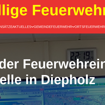
llige Feuerweh
INSÄTZE
AKTUELLES
GEMEINDEFEUERWEHR
ORTSFEUERWEHR
der Feuerwehrei
elle in Diepholz