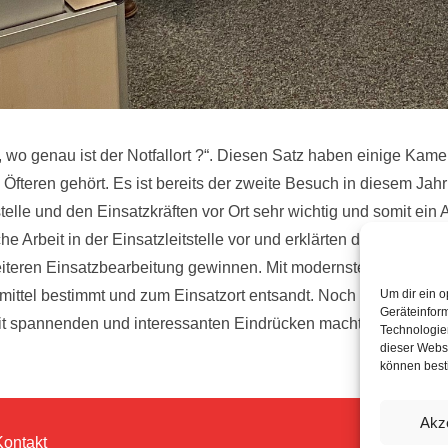
 wo genau ist der Notfallort ?“. Diesen Satz haben einige Kam
fteren gehört. Es ist bereits der zweite Besuch in diesem Jahr
stelle und den Einsatzkräften vor Ort sehr wichtig und somit ein
e Arbeit in der Einsatzleitstelle vor und erklärten die versch
weiteren Einsatzbearbeitung gewinnen. Mit modernster EDV-Tech
ittel bestimmt und zum Einsatzort entsandt. Noch am Telefon er
Um dir ein o
Geräteinfor
it spannenden und interessanten Eindrücken machten die Kam
Technologien
dieser Websi
können best
Akz
Kontakt
© 202