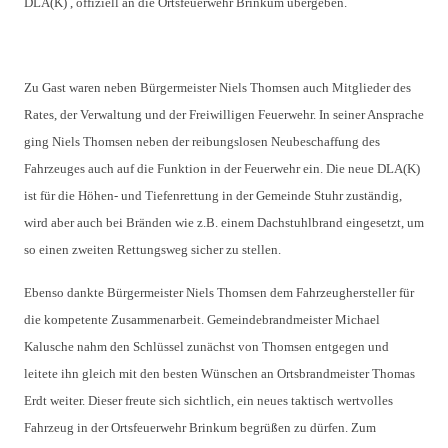
DLA(K) , offiziell an die Ortsfeuerwehr Brinkum übergeben.
Zu Gast waren neben Bürgermeister Niels Thomsen auch Mitglieder des
Rates, der Verwaltung und der Freiwilligen Feuerwehr. In seiner Ansprache
ging Niels Thomsen neben der reibungslosen Neubeschaffung des
Fahrzeuges auch auf die Funktion in der Feuerwehr ein. Die neue DLA(K)
ist für die Höhen- und Tiefenrettung in der Gemeinde Stuhr zuständig,
wird aber auch bei Bränden wie z.B. einem Dachstuhlbrand eingesetzt, um
so einen zweiten Rettungsweg sicher zu stellen.
Ebenso dankte Bürgermeister Niels Thomsen dem Fahrzeughersteller für
die kompetente Zusammenarbeit. Gemeindebrandmeister Michael
Kalusche nahm den Schlüssel zunächst von Thomsen entgegen und
leitete ihn gleich mit den besten Wünschen an Ortsbrandmeister Thomas
Erdt weiter. Dieser freute sich sichtlich, ein neues taktisch wertvolles
Fahrzeug in der Ortsfeuerwehr Brinkum begrüßen zu dürfen. Zum