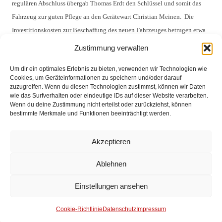
regulären Abschluss übergab Thomas Erdt den Schlüssel und somit das
Fahrzeug zur guten Pflege an den Gerätewart Christian Meinen. Die
Investitionskosten zur Beschaffung des neuen Fahrzeuges betrugen etwa
595.000 Euro. Die neue Drehleiter ersetzt die 26 Jahre alte Drehleiter, im
Zustimmung verwalten
Bestand der Feuerwehr.
Um dir ein optimales Erlebnis zu bieten, verwenden wir Technologien wie
{gallery}aktuelles-und-presse/aktuelles/uebergabe-
Cookies, um Geräteinformationen zu speichern und/oder darauf
zuzugreifen. Wenn du diesen Technologien zustimmst, können wir Daten
drehleiter-2014{/gallery}
wie das Surfverhalten oder eindeutige IDs auf dieser Website verarbeiten.
Wenn du deine Zustimmung nicht erteilst oder zurückziehst, können
bestimmte Merkmale und Funktionen beeinträchtigt werden.
Akzeptieren
Impressum
Ablehnen
Datenschutz
Einstellungen ansehen
Kontakt
Cookie-Richtlinie
Datenschutz
Impressum