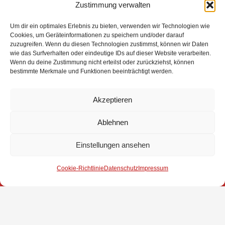
Zustimmung verwalten
Apple App Store:
Um dir ein optimales Erlebnis zu bieten, verwenden wir Technologien wie
https://apps.apple.com/de/app/nora-notruf-
Cookies, um Geräteinformationen zu speichern und/oder darauf
app/id1585173934
zuzugreifen. Wenn du diesen Technologien zustimmst, können wir Daten
wie das Surfverhalten oder eindeutige IDs auf dieser Website verarbeiten.
Wenn du deine Zustimmung nicht erteilst oder zurückziehst, können
Hinweis: aktuell werden 15 Bundesländer mit
bestimmte Merkmale und Funktionen beeinträchtigt werden.
Ausnahme von Berlin unterstützt
?‍?Eure Gemeindefeuerwehr Stuhr ?
Akzeptieren
Ablehnen
Einstellungen ansehen
Impressum
Cookie-Richtlinie
Datenschutz
Impressum
Datenschutz
Kontakt