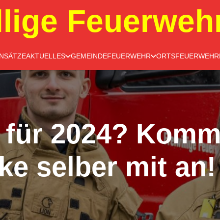
llige Feuerweh
INSÄTZE
AKTUELLES
GEMEINDEFEUERWEHR
ORTSFEUERWEHR
 für 2024? Komm
e selber mit an!