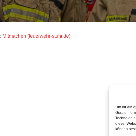
r:
Mitmachen (feuerwehr-stuhr.de)
Um dir ein o
Geräteinfor
Technologien
dieser Websi
können best