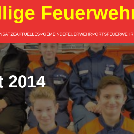
llige Feuerweh
INSÄTZE
AKTUELLES
GEMEINDEFEUERWEHR
ORTSFEUERWEHR
t 2014