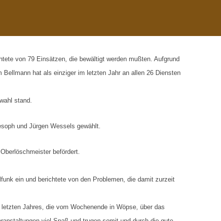
chtete von 79 Einsätzen, die bewältigt werden mußten. Aufgrund
 Bellmann hat als einziger im letzten Jahr an allen 26 Diensten
wahl stand.
iesoph und Jürgen Wessels gewählt.
berlöschmeister befördert.
unk ein und berichtete von den Problemen, die damit zurzeit
 letzten Jahres, die vom Wochenende in Wöpse, über das
anstaltungen viel Spaß und trugen somit und durch die gute