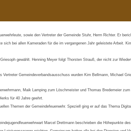
erwehrleute, sowie den Vertreter der Gemeinde Stuhr, Herrn Richter. Er beri
e sich bei allen Kameraden für die im vergangenen Jahr geleistete Arbeit. Kim
.
iesoph gewählt. Henning Meyer folgt Thorsten Strauß, der nicht zur Wieder
. Als Vertreter Gemeindeverbandsausschuss wurden Kim Bellmann, Michael Gr
erwehrmann, Maik Lamping zum Löschmeister und Thomas Bredemeier zum O
erks für 40 Jahre geehrt.
llen Themen der Gemeindefeuerwehr. Speziell ging er auf das Thema Digitalf
meindejugendfeuerwehrwart Marcel Drettmann beschrieben die Höhepunkte des
r Leistungsspange reichten. Gemeinsam hatten alle bei den Diensten und Ver