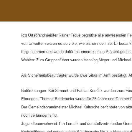
(ct) Ortsbrandmeister Rainer Troue begrüßte alle anwesenden Feu
von Unwettern waren es so viele, wie bisher noch nie. Er bedankt
teilgenommen und wurde dafür mit einem kleinen Präsent geehrt
Wahlen: Zum Gruppenführer wurden Henning Meyer und Michael Gr
Als Sicherheitsbeauftragter wurde Uwe Sitas im Amt bestätigt
Beförderungen: Kai Simmet und Fabian Koséck wurden zum Feu
Ehrungen: Thomas Bredemeier wurde für 25 Jahre und Günther Di
Der Gemeindebrandmeister Michael Kalusche berichtete von aktue
noch verbunden sind.
Jugendfeuerwehrwart Tim Lorentz und der stellvertretenden Ge
Kreiszeltlager und verschiedene Wettbewerbe bis zur Abnahme de