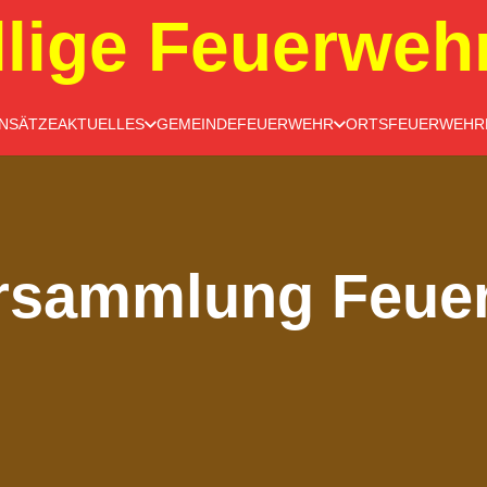
llige Feuerweh
INSÄTZE
AKTUELLES
GEMEINDEFEUERWEHR
ORTSFEUERWEHR
rsammlung Feuer