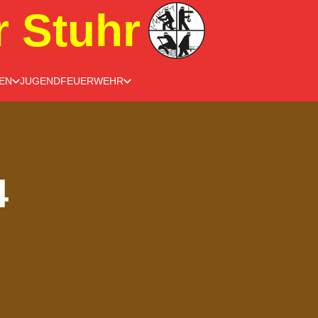
r Stuhr
EN
JUGENDFEUERWEHR
4