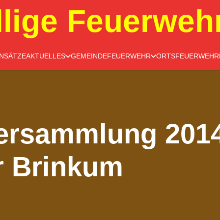
llige Feuerweh
INSÄTZE
AKTUELLES
GEMEINDEFEUERWEHR
ORTSFEUERWEHR
ersammlung 201
r Brinkum