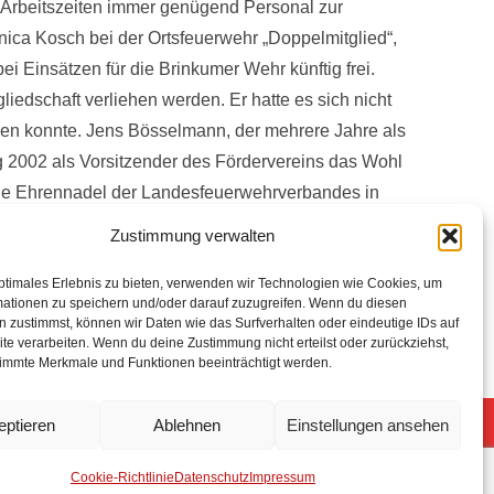
Arbeitszeiten immer genügend Personal zur
ica Kosch bei der Ortsfeuerwehr „Doppelmitglied“,
i Einsätzen für die Brinkumer Wehr künftig frei.
edschaft verliehen werden. Er hatte es sich nicht
n konnte. Jens Bösselmann, der mehrere Jahre als
ng 2002 als Vorsitzender des Fördervereins das Wohl
 die Ehrennadel der Landesfeuerwehrverbandes in
mas Erdt übergeben hatte, erhielt von seinen
Zustimmung verwalten
einer Amtszeit, die Hartmut Specht in seinen
r Neubau des Feuerwehrhauses am Brunnenweg, vier
ptimales Erlebnis zu bieten, verwenden wir Technologien wie Cookies, um
mationen zu speichern und/oder darauf zuzugreifen. Wenn du diesen
r einige davon. {gallery}aktuelles-und-
 zustimmst, können wir Daten wie das Surfverhalten oder eindeutige IDs auf
te verarbeiten. Wenn du deine Zustimmung nicht erteilst oder zurückziehst,
immte Merkmale und Funktionen beeinträchtigt werden.
eptieren
Ablehnen
Einstellungen ansehen
5 Freiwillige Feuerwehr Stuhr
Anmelden
Cookie-Richtlinie
Datenschutz
Impressum