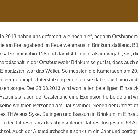
in 2013 haben uns gefordert wie noch nie“, begann Ortsbrandme
e am Freitagabend im Feuerwehrhaus in Brinkum stattfand. Bür
insätze, immerhin 128 und damit 49 ! mehr als im Vorjahr, sei, d
ameradschaft in der Ortsfeuerwehr Brinkum so gut ist, dass au
e Einsatzzahl war das Wetter. So mussten die Kameraden am 20. 
r leer gepumpt. Unterstützung erhielten sie dabei auch von a
zen sorgte. Der 23.08.2013 wird wohl allen beteiligten Einsatzk
ausinstallation der Gasleitung eine Explosion herbeigeführt w
nkt keine weiteren Personen am Haus vorbei. Neben der Unterst
es THW aus Syke, Sulingen und Bassum in Brinkum im Einsatz
 in der Jahresbilanz des abgelaufenen Jahres. Insgesamt 63 Akt
hsel. Auch der Altersdurchschnitt sank um ein Jahr und beträgt