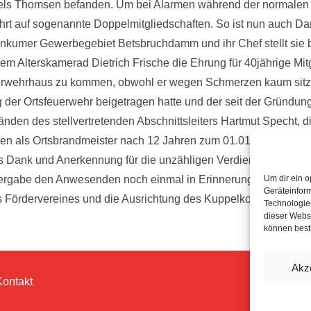
els Thomsen befanden. Um bei Alarmen während der normalen 
rt auf sogenannte Doppelmitgliedschaften. So ist nun auch Dan
rinkumer Gewerbegebiet Betsbruchdamm und ihr Chef stellt sie be
Alterskamerad Dietrich Frische die Ehrung für 40jährige Mitgli
uerwehrhaus zu kommen, obwohl er wegen Schmerzen kaum sitze
ng der Ortsfeuerwehr beigetragen hatte und der seit der Gründu
änden des stellvertretenden Abschnittsleiters Hartmut Specht,
en als Ortsbrandmeister nach 12 Jahren zum 01.01.2014 an Tho
ank und Anerkennung für die unzähligen Verdienste während s
rgabe den Anwesenden noch einmal in Erinnerung riefen. De
Um dir ein o
Geräteinfor
ördervereines und die Ausrichtung des Kuppelkontest waren nu
Technologien
dieser Websi
können best
Akz
Kontakt
© 202