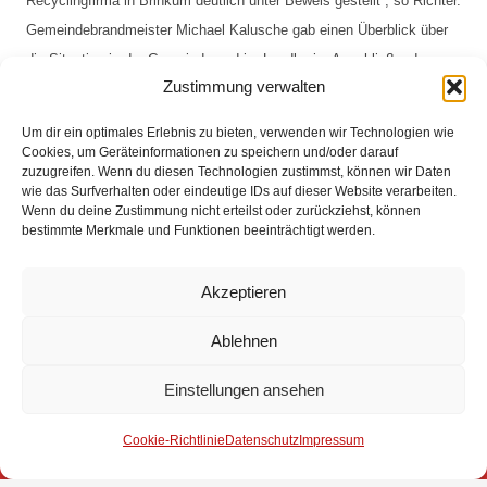
Recyclingfirma in Brinkum deutlich unter Beweis gestellt“, so Richter.
Gemeindebrandmeister Michael Kalusche gab einen Überblick über
die Situation in der Gemeinde und im Landkreis. Anschließend
Zustimmung verwalten
beförderte er Nico Ahlers und Eike Holthusen zu Feuerwehrmännern
und verlieh Wilken Drücker und Frank Eickhorst das
Um dir ein optimales Erlebnis zu bieten, verwenden wir Technologien wie
Feuerwehrehrenzeichen in Silber für 25 Jahre Dienst in der
Cookies, um Geräteinformationen zu speichern und/oder darauf
zuzugreifen. Wenn du diesen Technologien zustimmst, können wir Daten
Feuerwehr.
wie das Surfverhalten oder eindeutige IDs auf dieser Website verarbeiten.
Wenn du deine Zustimmung nicht erteilst oder zurückziehst, können
Bericht: Dieter Wendt
bestimmte Merkmale und Funktionen beeinträchtigt werden.
Akzeptieren
Impressum
Ablehnen
Datenschutz
Einstellungen ansehen
Kontakt
Cookie-Richtlinie
Datenschutz
Impressum
© 2025 Freiwillige Feuerwehr Stuhr