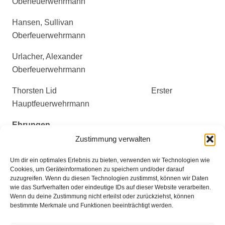
Oberfeuerwehrmann
Hansen, Sullivan
Oberfeuerwehrmann
Urlacher, Alexander
Oberfeuerwehrmann
Thorsten Lid Erster
Hauptfeuerwehrmann
Ehrungen
Zustimmung verwalten
Andreas Bösselmann 40- jährige
Dienstzeit
Um dir ein optimales Erlebnis zu bieten, verwenden wir Technologien wie
Cookies, um Geräteinformationen zu speichern und/oder darauf
zuzugreifen. Wenn du diesen Technologien zustimmst, können wir Daten
Jens Bösselmann 40- jährige
wie das Surfverhalten oder eindeutige IDs auf dieser Website verarbeiten.
Dienstzeit
Wenn du deine Zustimmung nicht erteilst oder zurückziehst, können
bestimmte Merkmale und Funktionen beeinträchtigt werden.
Peer Martens 40- jährige