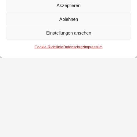
Dienstzeit
Akzeptieren
Uwe Hinzpeter 50- jährige
Ablehnen
langjährige Mitgliedschaft
Einstellungen ansehen
Werner Kolweyh 50- jährige
langjährige Mitgliedschaft
Cookie-Richtlinie
Datenschutz
Impressum
Bernd Peters 60- jährige
langjährige Mitgliedschaft
Abschließend wurde noch bekannt gegeben, dass im
Jahr 2023 wieder ein Osterfeuer in Brinkum geplant und
ein Tag der Feuerwehr am Feuerwehrhaus durchgeführt
wird.
Nach gut 2,5 Stunden beendete Ortsbrandmeister
Thomas Erdt die Jahreshauptversammlung und