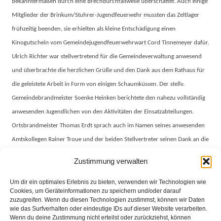
bekanntermaßen durch eine Brechdurchfallwelle überschattet. Auch einige
Mitglieder der Brinkum/Stuhrer-Jugendfeuerwehr mussten das Zeltlager
frühzeitig beenden, sie erhielten als kleine Entschädigung einen
Kinogutschein vom Gemeindejugendfeuerwehrwart Cord Tinnemeyer dafür.
Ulrich Richter war stellvertretend für die Gemeindeverwaltung anwesend
und überbrachte die herzlichen Grüße und den Dank aus dem Rathaus für
die geleistete Arbeit in Form von einigen Schaumküssen. Der stellv.
Gemeindebrandmeister Soenke Heinken berichtete den nahezu vollständig
anwesenden Jugendlichen von den Aktivitäten der Einsatzabteilungen.
Ortsbrandmeister Thomas Erdt sprach auch im Namen seines anwesenden
Amtskollegen Rainer Troue und der beiden Stellvertreter seinen Dank an die
Jugendwarte und Betreuer aus und betonte ausdrücklich, wie sehr man sich
Zustimmung verwalten
über die motivierten und aktiven neuen Mitglieder freue, die regelmäßig
aus der Jugendfeuer in die aktive Abteilung wechseln. Apropos „motiviert“:
Um dir ein optimales Erlebnis zu bieten, verwenden wir Technologien wie
Cookies, um Geräteinformationen zu speichern und/oder darauf
Die Dienstbeteiligung lag im letzten Jahr über alle Mitglieder gemessen im
zuzugreifen. Wenn du diesen Technologien zustimmst, können wir Daten
Durchschnitt bei 80%. Auch dies ist ein Zeichen wie toll die Jugendabteilung
wie das Surfverhalten oder eindeutige IDs auf dieser Website verarbeiten.
Wenn du deine Zustimmung nicht erteilst oder zurückziehst, können