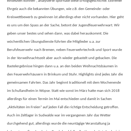
einsetzten können“, analysierte Spörhase diese Erfolgsgeschichte. Extremer
Ehrgeiz auch die bekannten Übungen, wie z.B. den Gemeinde- oder
Kreiswettbewerb zu gewinnen ist allerdings eher nicht vorhanden. Hier geht
es uns um den Spass an der Sache, betont der Jugendfeuerwehrwart. Wir
geben unser bestes und sehen dann, was dabei herauskommt. Die
wöchentlichen Übungsdienste führten die Mitglieder u.a. zur
Berufsfeuerwehr nach Bremen, neben Feuerwehrtechnik und Sport wurde
in der Vorweihnachtszeit aber auch wieder gebastelt und gebacken. Die
Bastelergebnisse hingen dann u.a. an den beiden Weihnachtsbäumen in
den Feuerwehrhäusern in Brinkum und Stuhr. Highlights sind jedes Jahr die
gemeinsamen Fahrten. Das Jahr beginnt traditionell mit dem Wochenende
im Schullandheim in Wöpse. Statt wie sonst im März hatte man sich 2018
allerdings für einen Termin im Mai entschieden und damit in Sachen
„Aktivitäten im Freien“ auf jeden Fall die richtige Entscheidung getroffen.
Auch im Zeltlager in Sudwalde war im vergangenen Jahr das Wetter
durchgehend gut, allerdings wurde die neuntägige Veranstaltung ja