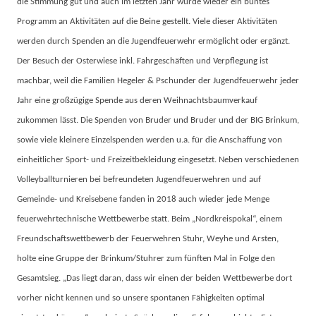
die Stimmung gut und auch im letzten Jahr wurde wieder ein buntes
Programm an Aktivitäten auf die Beine gestellt. Viele dieser Aktivitäten
werden durch Spenden an die Jugendfeuerwehr ermöglicht oder ergänzt.
Der Besuch der Osterwiese inkl. Fahrgeschäften und Verpflegung ist
machbar, weil die Familien Hegeler & Pschunder der Jugendfeuerwehr jeder
Jahr eine großzügige Spende aus deren Weihnachtsbaumverkauf
zukommen lässt. Die Spenden von Bruder und Bruder und der BIG Brinkum,
sowie viele kleinere Einzelspenden werden u.a. für die Anschaffung von
einheitlicher Sport- und Freizeitbekleidung eingesetzt. Neben verschiedenen
Volleyballturnieren bei befreundeten Jugendfeuerwehren und auf
Gemeinde- und Kreisebene fanden in 2018 auch wieder jede Menge
feuerwehrtechnische Wettbewerbe statt. Beim „Nordkreispokal“, einem
Freundschaftswettbewerb der Feuerwehren Stuhr, Weyhe und Arsten,
holte eine Gruppe der Brinkum/Stuhrer zum fünften Mal in Folge den
Gesamtsieg. „Das liegt daran, dass wir einen der beiden Wettbewerbe dort
vorher nicht kennen und so unsere spontanen Fähigkeiten optimal