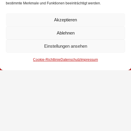
zusammenarbeitet. Bei den ebenfalls durchgeführten Wahlen wurden Finn
bestimmte Merkmale und Funktionen beeinträchtigt werden.
Wohnig zum neuen Jugendsprecher gewählt, Leon Hartmann vertritt ihn bei
Abwesenheit. Maurice Engel und Tabea Kneiffel sind als Schriftführer
Akzeptieren
gewählt, ebenso wie Lina Wohnig und Simon Seeger als Kassenwarte.
Ablehnen
Bildunterschrift: Jugendfeuerwehrwart Dennis Spörhase (hinten rechts)
und sein Stellvertreter Tim Lorenz (hinten links), mit den gewählten und neu
Einstellungen ansehen
aufgenommenen Mitgliedern.
Cookie-Richtlinie
Datenschutz
Impressum
Impressum
Datenschutz
Kontakt
© 2025 Freiwillige Feuerwehr Stuhr
Anmelden