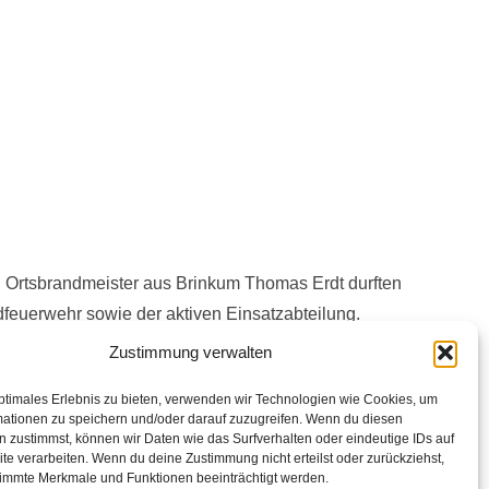
 Ortsbrandmeister aus Brinkum Thomas Erdt durften
dfeuerwehr sowie der aktiven Einsatzabteilung.
Zustimmung verwalten
 und die bevorstehenden Veranstaltungen wie zum
ptimales Erlebnis zu bieten, verwenden wir Technologien wie Cookies, um
mationen zu speichern und/oder darauf zuzugreifen. Wenn du diesen
dfeuerwehrzeltlager, für das noch interessierte
 zustimmst, können wir Daten wie das Surfverhalten oder eindeutige IDs auf
te verarbeiten. Wenn du deine Zustimmung nicht erteilst oder zurückziehst,
immte Merkmale und Funktionen beeinträchtigt werden.