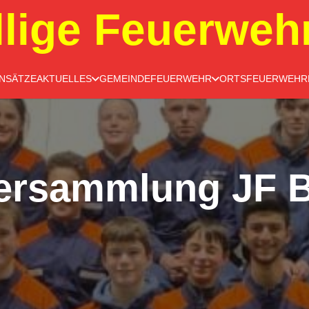
llige Feuerweh
INSÄTZE
AKTUELLES
GEMEINDEFEUERWEHR
ORTSFEUERWEHR
ersammlung JF B