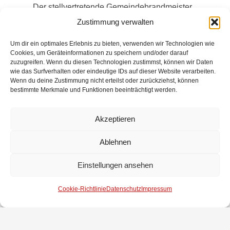
Der stellvertretende Gemeindebrandmeister
Soenke Heinken berichtet über die Ereignisse in
Zustimmung verwalten
der Gemeindefeuerwehr und der stellvertretende
Um dir ein optimales Erlebnis zu bieten, verwenden wir Technologien wie
Gemeindejugendfeuerwehrwart Maik Hollwedel
Cookies, um Geräteinformationen zu speichern und/oder darauf
über die Gemeindejugendfeuerwehr. Der
zuzugreifen. Wenn du diesen Technologien zustimmst, können wir Daten
wie das Surfverhalten oder eindeutige IDs auf dieser Website verarbeiten.
Kreisfeuerwehrverbandsvorsitzende Norbert
Wenn du deine Zustimmung nicht erteilst oder zurückziehst, können
Warnke überbringt Grüße vom Kreisbrandmeister
bestimmte Merkmale und Funktionen beeinträchtigt werden.
und berichtet über die Kreisfeuerwehr.
Akzeptieren
Die erste Gemeinderätin Frau Scharrelmann
berichtet über den aktuellen Stand vom
Ablehnen
Feuerwehrbedarfsplan. Das neue Feuerwehrhaus
Heilgenrode soll 2024 mit Einbindung von
Einstellungen ansehen
Ortsbrandmeister und Stellvertreter geplant und
2025 gebaut werden.
Cookie-Richtlinie
Datenschutz
Impressum
Mit einem Dank an den Ortsbrandmeister und die
Bedienung durch Feuerwehrangehörige beendet