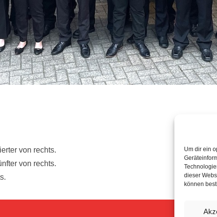
erter von rechts.
Um dir ein o
Geräteinfor
ünfter von rechts.
Technologien
dieser Websi
s.
können best
Akz