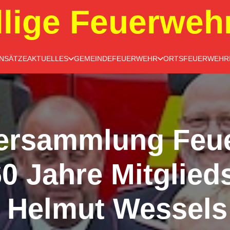
llige Feuerweh
INSÄTZE
AKTUELLES
GEMEINDEFEUERWEHR
ORTSFEUERWEHR
ersammlung Feue
0 Jahre Mitglieds
r Helmut Wessels