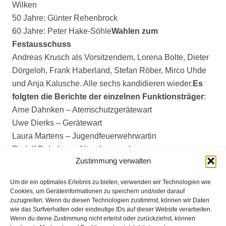
Wilken
50 Jahre: Günter Rehenbrock
60 Jahre: Peter Hake-Söhle
Wahlen zum
Festausschuss
Andreas Krusch als Vorsitzendem, Lorena Bolte, Dieter
Dörgeloh, Frank Haberland, Stefan Röber, Mirco Uhde
und Anja Kalusche. Alle sechs kandidieren wieder.
Es
folgten die Berichte der einzelnen Funktionsträger
:
Arne Dahnken – Atemschutzgerätewart
Uwe Dierks – Gerätewart
Laura Martens – Jugendfeuerwehrwartin
Rudolf Dahnken – Alterskameraden
Zustimmung verwalten
Stefan Röber – Gemeindesicherheitsbeauftragter
Gerd Schütte – Kassenprüfer
Um dir ein optimales Erlebnis zu bieten, verwenden wir Technologien wie
Soenke Heinken – stellvertretender
Cookies, um Geräteinformationen zu speichern und/oder darauf
zuzugreifen. Wenn du diesen Technologien zustimmst, können wir Daten
Gemeindebrandmeister
wie das Surfverhalten oder eindeutige IDs auf dieser Website verarbeiten.
Jens Kleemeyer – Gemeindejugendfeuerwehrwart
Wenn du deine Zustimmung nicht erteilst oder zurückziehst, können