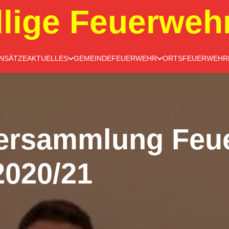
llige Feuerweh
INSÄTZE
AKTUELLES
GEMEINDEFEUERWEHR
ORTSFEUERWEHR
ersammlung Feu
2020/21