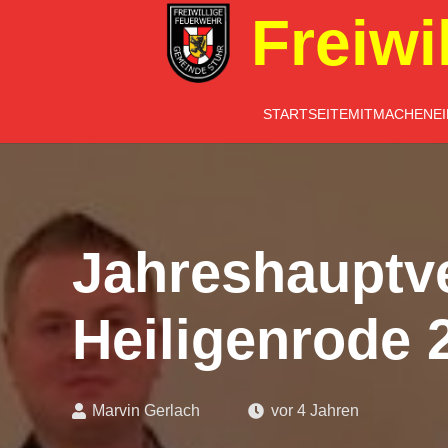
Freiwi
STARTSEITE
MITMACHEN
E
Jahreshauptv
Heiligenrode 
Marvin Gerlach
vor 4 Jahren