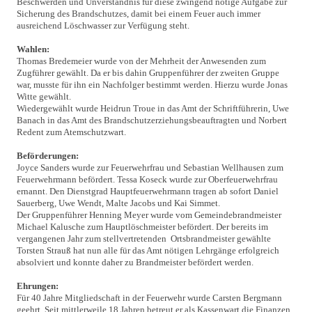
Beschwerden und Unverständnis für diese zwingend nötige Aufgabe zur
Sicherung des Brandschutzes, damit bei einem Feuer auch immer
ausreichend Löschwasser zur Verfügung steht.
Wahlen:
Thomas Bredemeier wurde von der Mehrheit der Anwesenden zum
Zugführer gewählt. Da er bis dahin Gruppenführer der zweiten Gruppe
war, musste für ihn ein Nachfolger bestimmt werden. Hierzu wurde Jonas
Witte gewählt.
Wiedergewählt wurde Heidrun Troue in das Amt der Schriftführerin, Uwe
Banach in das Amt des Brandschutzerziehungsbeauftragten und Norbert
Redent zum Atemschutzwart.
Beförderungen:
Joyce Sanders wurde zur Feuerwehrfrau und Sebastian Wellhausen zum
Feuerwehrmann befördert. Tessa Koseck wurde zur Oberfeuerwehrfrau
ernannt. Den Dienstgrad Hauptfeuerwehrmann tragen ab sofort Daniel
Sauerberg, Uwe Wendt, Malte Jacobs und Kai Simmet.
Der Gruppenführer Henning Meyer wurde vom Gemeindebrandmeister
Michael Kalusche zum Hauptlöschmeister befördert. Der bereits im
vergangenen Jahr zum stellvertretenden Ortsbrandmeister gewählte
Torsten Strauß hat nun alle für das Amt nötigen Lehrgänge erfolgreich
absolviert und konnte daher zu Brandmeister befördert werden.
Ehrungen:
Für 40 Jahre Mitgliedschaft in der Feuerwehr wurde Carsten Bergmann
geehrt. Seit mittlerweile 18 Jahren betreut er als Kassenwart die Finanzen