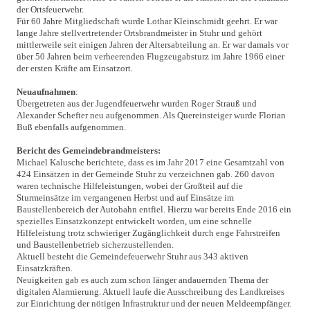
der Ortsfeuerwehr.
Für 60 Jahre Mitgliedschaft wurde Lothar Kleinschmidt geehrt. Er war
lange Jahre stellvertretender Ortsbrandmeister in Stuhr und gehört
mittlerweile seit einigen Jahren der Altersabteilung an. Er war damals vor
über 50 Jahren beim verheerenden Flugzeugabsturz im Jahre 1966 einer
der ersten Kräfte am Einsatzort.
Neuaufnahmen
:
Übergetreten aus der Jugendfeuerwehr wurden Roger Strauß und
Alexander Schefter neu aufgenommen. Als Quereinsteiger wurde Florian
Buß ebenfalls aufgenommen.
Bericht des Gemeindebrandmeisters:
Michael Kalusche berichtete, dass es im Jahr 2017 eine Gesamtzahl von
424 Einsätzen in der Gemeinde Stuhr zu verzeichnen gab. 260 davon
waren technische Hilfeleistungen, wobei der Großteil auf die
Sturmeinsätze im vergangenen Herbst und auf Einsätze im
Baustellenbereich der Autobahn entfiel. Hierzu war bereits Ende 2016 ein
spezielles Einsatzkonzept entwickelt worden, um eine schnelle
Hilfeleistung trotz schwieriger Zugänglichkeit durch enge Fahrstreifen
und Baustellenbetrieb sicherzustellenden.
Aktuell besteht die Gemeindefeuerwehr Stuhr aus 343 aktiven
Einsatzkräften.
Neuigkeiten gab es auch zum schon länger andauernden Thema der
digitalen Alarmierung. Aktuell laufe die Ausschreibung des Landkreises
zur Einrichtung der nötigen Infrastruktur und der neuen Meldeempfänger.