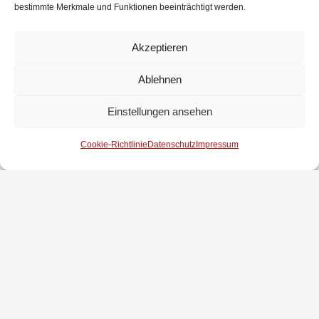
Feuerwehren im Landkreis sichern.
bestimmte Merkmale und Funktionen beeinträchtigt werden.
Bevor der offizielle Teil der Sitzung um 23:15 Uhr beendet werden
konnte, berichteten noch der Jugendfeuerwehrwart Tim Lorentz von den
Aktivitäten der Jugendfeuerwehr Brinkum/Stuhr und der
Akzeptieren
Gemeindejugendfeuerwehrwart Cord Tinnemeyer von den insgesamt 93
Jugendlichen, die aktuell Mitglieder in den drei Jugendfeuerwehren der
Gemeinde Stuhr sind.
Ablehnen
Am Ende überbrachte noch der Erste Gemeinderat Ulrich Richter die
Grüße von Rat und Verwaltung. Er lobte den hohen Einsatz, mit dem sich
alle Mitglieder auf ehrenamtlicher Basis einbringen.
Einstellungen ansehen
Cookie-Richtlinie
Datenschutz
Impressum
Impressum
Datenschutz
Kontakt