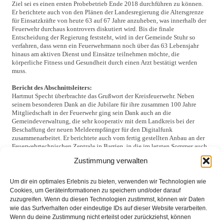
Ziel sei es einen ersten Probebetrieb Ende 2018 durchführen zu können.
Er berichtete auch von den Plänen der Landesregierung die Altersgrenze
für Einsatzkräfte von heute 63 auf 67 Jahre anzuheben, was innerhalb der
Feuerwehr durchaus kontrovers diskutiert wird. Bis die finale
Entscheidung der Regierung feststeht, wird in der Gemeinde Stuhr so
verfahren, dass wenn ein Feuerwehrmann noch über das 63 Lebensjahr
hinaus am aktiven Dienst und Einsätze teilnehmen möchte, die
körperliche Fitness und Gesundheit durch einen Arzt bestätigt werden
muss.
Bericht des Abschnittsleiters:
Hartmut Specht überbrachte das Grußwort der Kreisfeuerwehr. Neben
seinem besonderen Dank an die Jubilare für ihre zusammen 100 Jahre
Mitgliedschaft in der Feuerwehr ging sein Dank auch an die
Gemeindeverwaltung, die sehr kooperativ mit dem Landkreis bei der
Beschaffung der neuen Meldeempfänger für den Digitalfunk
zusammenarbeitet. Er berichtete auch vom fertig gestellten Anbau an der
Feuerwehrtechnischen Zentrale in Barrien, in die im letzten Sommer auch
das Tierseuchenbekämpfungszentrum eingezogen ist. Neben dem
Zustimmung verwalten
Gebäude wurde auch der Fahrzeugpark erneuert und erweitert. Ab sofort
steht hier nun auch ein Wechselladerfahrzeug für die logistische
Versorgung bei Einsätzen im Landkreis zur Verfügung.
Um dir ein optimales Erlebnis zu bieten, verwenden wir Technologien wie
Auch beim Thema Wettbewerbe gibt es Neuerungen. Diese sollen ab
Cookies, um Geräteinformationen zu speichern und/oder darauf
diesem Jahr nicht mehr Wettbewerbe, sondern Leistungsvergleich heißen.
zuzugreifen. Wenn du diesen Technologien zustimmst, können wir Daten
Auch eine Reform des dazugehörigen Bewertungssystems soll die
wie das Surfverhalten oder eindeutige IDs auf dieser Website verarbeiten.
Teilnahme wieder attraktiver machen und eine hohe Beteiligung der
Wenn du deine Zustimmung nicht erteilst oder zurückziehst, können