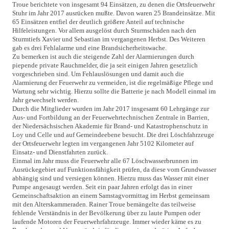
Troue berichtete von insgesamt 94 Einsätzen, zu denen die Ortsfeuerwehr
Stuhr im Jahr 2017 ausrücken mußte. Davon waren 25 Brandeinsätze. Mit
65 Einsätzen entfiel der deutlich größere Anteil auf technische
Hilfeleistungen. Vor allem ausgelöst durch Sturmschäden nach den
Sturmtiefs Xavier und Sebastian im vergangenen Herbst. Des Weiteren
gab es drei Fehlalarme und eine Brandsicherheitswache.
Zu bemerken ist auch die steigende Zahl der Alarmierungen durch
piepende private Rauchmelder, die ja seit einigen Jahren gesetzlich
vorgeschrieben sind. Um Fehlauslösungen und damit auch die
Alarmierung der Feuerwehr zu vermeiden, ist die regelmäßige Pflege und
Wartung sehr wichtig. Hierzu sollte die Batterie je nach Modell einmal im
Jahr gewechselt werden.
Durch die Mitglieder wurden im Jahr 2017 insgesamt 60 Lehrgänge zur
Aus- und Fortbildung an der Feuerwehrtechnischen Zentrale in Barrien,
der Niedersächsischen Akademie für Brand- und Katastrophenschutz in
Loy und Celle und auf Gemeindeebene besucht. Die drei Löschfahrzeuge
der Ortsfeuerwehr legten im vergangenen Jahr 5102 Kilometer auf
Einsatz- und Dienstfahrten zurück.
Einmal im Jahr muss die Feuerwehr alle 67 Löschwasserbrunnen im
Ausrückegebiet auf Funktionsfähigkeit prüfen, da diese vom Grundwasser
abhängig sind und versiegen können. Hierzu muss das Wasser mit einer
Pumpe angesaugt werden. Seit ein paar Jahren erfolgt das in einer
Gemeinschaftsaktion an einem Samstagvormittag im Herbst gemeinsam
mit den Alterskammeraden. Rainer Troue bemängelte das teilweise
fehlende Verständnis in der Bevölkerung über zu laute Pumpen oder
laufende Motoren der Feuerwehrfahrzeuge. Immer wieder käme es zu