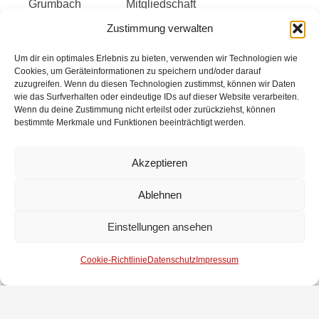
Grumbach
Mitgliedschaft
Zustimmung verwalten
Dieter
60- jährige langjährige
Rottmann (in
Mitgliedschaft
Um dir ein optimales Erlebnis zu bieten, verwenden wir Technologien wie
Cookies, um Geräteinformationen zu speichern und/oder darauf
Abwesenheit)
zuzugreifen. Wenn du diesen Technologien zustimmst, können wir Daten
wie das Surfverhalten oder eindeutige IDs auf dieser Website verarbeiten.
Wenn du deine Zustimmung nicht erteilst oder zurückziehst, können
Christian
Ehrennadel in Bronze des
bestimmte Merkmale und Funktionen beeinträchtigt werden.
Meinen
Landesfeuerwehrverband
Niedersachsen
Akzeptieren
Ablehnen
Einstellungen ansehen
Nach gut drei Stunden beendete Ortsbrandmeister
Thomas Erdt die Jahreshauptversammlung und
Cookie-Richtlinie
Datenschutz
Impressum
wünschte allen Anwesenden, auch im Namen seines
Stellvertreters Rolf Wiechmann, einen schönen
gemeinsamen Abend.