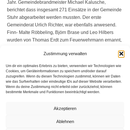
Jahr. Gemeindebrandmeister Michael Kalusche,
berichtet dass insgesamt 271 Einsätze in der Gemeinde
Stuhr abgearbeitet werden mussten. Der erste
Gemeinderat Urlich Richter, war ebenfalls anwesend.
Finn- Malte Röbbeling, Björn Brase und Leo Hilbers
wurden von Thomas Erdt zum Feuerwehrmann ernannt,
Fabian Martens zum Oberfeuerwehrmann. Tim
Zustimmung verwalten
Wiechmann wurde Hauptfeuerwehrmann. Marc Drews
ist nun 1. Hauptfeuerwehrmann. Michael Kalusche
Um dir ein optimales Erlebnis zu bieten, verwenden wir Technologien wie
beförderte den Gruppenführer Janek Eggers
Cookies, um Geräteinformationen zu speichern und/oder darauf
zuzugreifen. Wenn du diesen Technologien zustimmst, können wir Daten
anschließend zum Oberlöschmeister. Hartmut Specht,
wie das Surfverhalten oder eindeutige IDs auf dieser Website verarbeiten.
übernahm nach seinen Grußworten der Kreisfeuerwehr
Wenn du deine Zustimmung nicht erteilst oder zurückziehst, können
bestimmte Merkmale und Funktionen beeinträchtigt werden.
die Ehrungen von, Rainer Lammers für 25 Jahre, Cord
Tinnemeyer für 40 Jahre und Friedhelm Eggers für 50
Jahre Mitgliedschaft in der Freiwilligen Feuerwehr.
Akzeptieren
Ablehnen