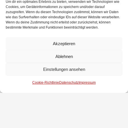
Um dir ein optimales Erlebnis zu bieten, verwenden wir Technologien wie
Cookies, um Geräteinformationen zu speichern und/oder darauf
zuzugreifen. Wenn du diesen Technologien zustimmst, können wir Daten
wie das Surfverhalten oder eindeutige IDs auf dieser Website verarbeiten.
Auf dem Bild hintere reihe; Thomas Türke, Jens Kleemeyer, Frau
Wenn du deine Zustimmung nicht erteilst oder zurückziehst, können
Ralph Ellmers, Maximilian
Schierenbeck, Moritz Obenauff,
bestimmte Merkmale und Funktionen beeinträchtigt werden.
Zogmayer, Christoph Schröder, Lars Meybohm
Akzeptieren
Vordere reihe; Jannik Eggers, Jannik Schünke, Dylan Schöneck, Tia
Schwalgun, Melina Waßmann, Julian Castens
Ablehnen
Einstellungen ansehen
Cookie-Richtlinie
Datenschutz
Impressum
Impressum