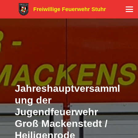
Freiwillige Feuerwehr Stuhr
Jahreshauptversamml
ung der
Jugendfeuerwehr
Groß Mackenstedt /
Heiligenrode