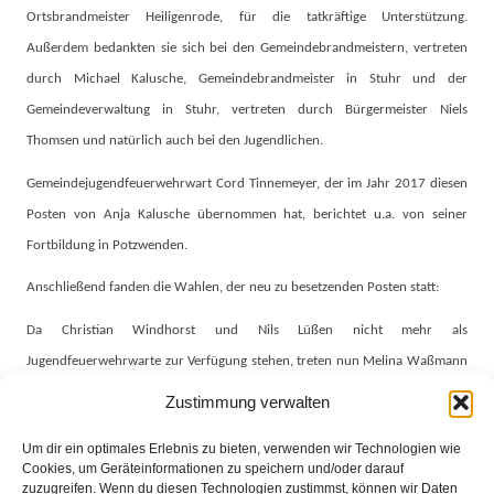
Ortsbrandmeister Heiligenrode, für die tatkräftige Unterstützung.
Außerdem bedankten sie sich bei den Gemeindebrandmeistern, vertreten
durch Michael Kalusche, Gemeindebrandmeister in Stuhr und der
Gemeindeverwaltung in Stuhr, vertreten durch Bürgermeister Niels
Thomsen und natürlich auch bei den Jugendlichen.
Gemeindejugendfeuerwehrwart Cord Tinnemeyer, der im Jahr 2017 diesen
Posten von Anja Kalusche übernommen hat, berichtet u.a. von seiner
Fortbildung in Potzwenden.
Anschließend fanden die Wahlen, der neu zu besetzenden Posten statt:
Da Christian Windhorst und Nils Lüßen nicht mehr als
Jugendfeuerwehrwarte zur Verfügung stehen, treten nun Melina Waßmann
aus Groß Mackenstedt und Julian Castens aus Heiligenrode an.
Zustimmung verwalten
Bei den Jugendlichen tritt Christoph Schröder als Jugendsprecher an.
Um dir ein optimales Erlebnis zu bieten, verwenden wir Technologien wie
Vertreterin Laura Hartmann.
Cookies, um Geräteinformationen zu speichern und/oder darauf
zuzugreifen. Wenn du diesen Technologien zustimmst, können wir Daten