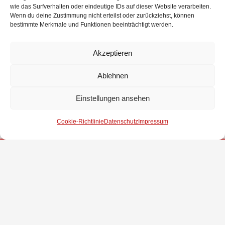
wie das Surfverhalten oder eindeutige IDs auf dieser Website verarbeiten.
Schriftführerin wird Tiara Ulbrich. Sie wird künftig von Christoph Hartmann
Wenn du deine Zustimmung nicht erteilst oder zurückziehst, können
vertreten.
bestimmte Merkmale und Funktionen beeinträchtigt werden.
Kassenwart wird Ralph Elmers. Er wird von Stina Witte vertreten.
Akzeptieren
Zum Abschluss bedankten sich die beiden Ortsbrandmeister, Thomas Türke
und Sven Lüßen bei Christian und Nils für 9 Jahre ehrenamtliche Arbeit als
Ablehnen
Jugendfeuerwehrwarte und überreichten ein kleines Präsent. Außerdem
Einstellungen ansehen
wünschen sie Melina und Julian alles Gute.
Cookie-Richtlinie
Datenschutz
Impressum
Impressum
Datenschutz
Kontakt